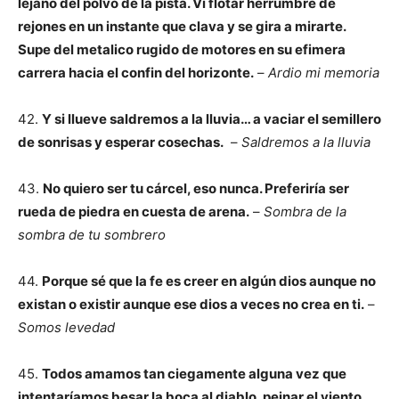
lejano del polvo de la pista.
Vi flotar herrumbre de
rejones en un instante que clava y se gira a mirarte.
Supe del metalico rugido de motores en su efimera
carrera hacia el confin del horizonte.
–
Ardio mi memoria
42.
Y si llueve saldremos a la lluvia… a vaciar el semillero
de sonrisas y esperar cosechas.
–
Saldremos a la lluvia
43.
No quiero ser tu cárcel, eso nunca. Preferiría ser
rueda de piedra en cuesta de arena.
–
Sombra de la
sombra de tu sombrero
44.
Porque sé que la fe es creer en algún dios aunque no
existan o existir aunque ese dios a veces no crea en ti.
–
Somos levedad
45.
Todos amamos tan ciegamente alguna vez que
intentaríamos besar la boca al diablo, peinar el viento.