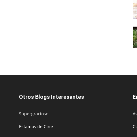
Otros Blogs Interesantes
E
Supergracioso
Av
Estamos de Cine
C