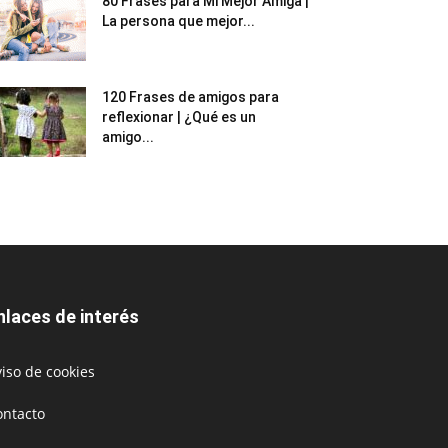
80 Frases para Mi Mejor Amiga |
La persona que mejor...
120 Frases de amigos para
reflexionar | ¿Qué es un
amigo...
nlaces de interés
iso de cookies
ontacto