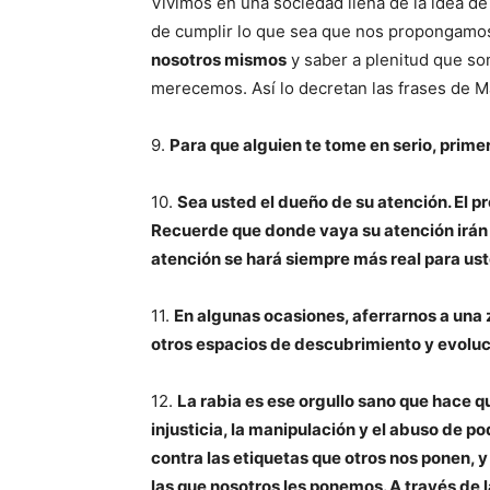
Vivimos en una sociedad llena de la idea d
de cumplir lo que sea que nos propongamo
nosotros mismos
y saber a plenitud que so
merecemos. Así lo decretan las frases de M
9.
Para que alguien te tome en serio, primer
10.
Sea usted el dueño de su atención. El pr
Recuerde que donde vaya su atención irán
atención se hará siempre más real para ust
11.
En algunas ocasiones, aferrarnos a un
otros espacios de descubrimiento y evoluc
12.
La rabia es ese orgullo sano que hace 
injusticia, la manipulación y el abuso de p
contra las etiquetas que otros nos ponen, 
las que nosotros les ponemos. A través de 