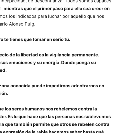
e incapacidad, de desconfianza. Todos somos capaces
s,
mientras que el primer paso para ello sea creer en
mos los indicados para luchar por aquello que nos
ario Alonso Puig.
o te tienes que tomar en serio tú.
ecio de la libertad es la vigilancia permanente.
 sus emociones y su energía. Donde ponga su
ed.
a zona conocida puede impedirnos adentrarnos en
ión.
que los seres humanos nos rebelemos contra la
oder. Es lo que hace que las personas nos sublevemos
y la que también permite que otros se rebelen contra
la expresión de la rabia hacemos saber hasta qué