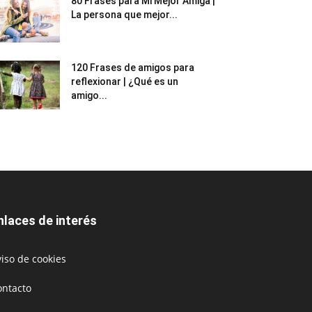
80 Frases para Mi Mejor Amiga |
La persona que mejor...
120 Frases de amigos para
reflexionar | ¿Qué es un
amigo...
nlaces de interés
iso de cookies
ontacto