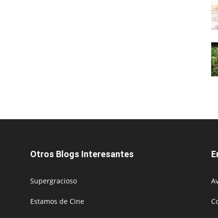
Otros Blogs Interesantes
E
Supergracioso
Av
Estamos de Cine
C