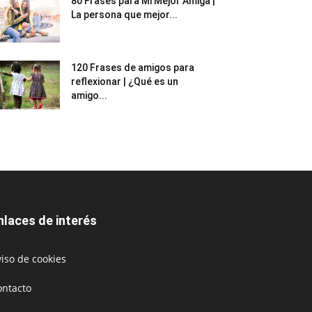
80 Frases para Mi Mejor Amiga |
La persona que mejor...
120 Frases de amigos para
reflexionar | ¿Qué es un
amigo...
nlaces de interés
iso de cookies
ontacto