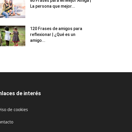
80 Frases para Mi Mejor Amiga |
La persona que mejor...
120 Frases de amigos para
reflexionar | ¿Qué es un
amigo...
nlaces de interés
iso de cookies
ontacto