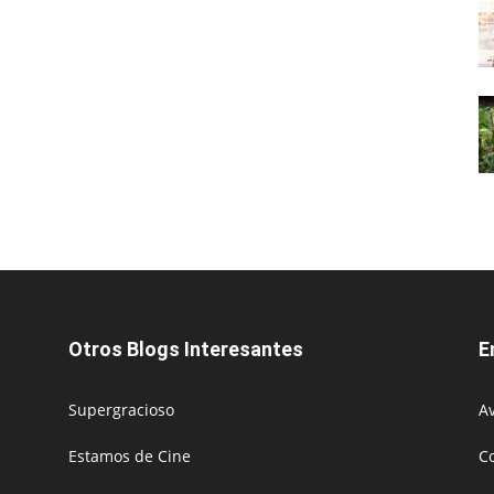
Otros Blogs Interesantes
E
Supergracioso
Av
Estamos de Cine
C