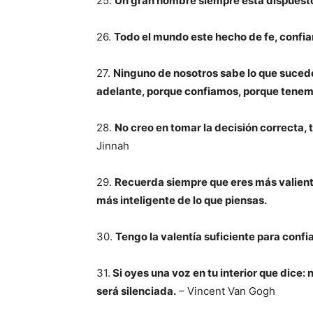
25.
Un gran hombre siempre está dispuesto
26.
Todo el mundo este hecho de fe, confia
27.
Ninguno de nosotros sabe lo que sucede
adelante, porque confiamos, porque tenem
28.
No creo en tomar la decisión correcta, 
Jinnah
29.
Recuerda siempre que eres más valiente
más inteligente de lo que piensas.
30.
Tengo la valentía suficiente para confi
31.
Si oyes una voz en tu interior que dice: 
será silenciada.
– Vincent Van Gogh