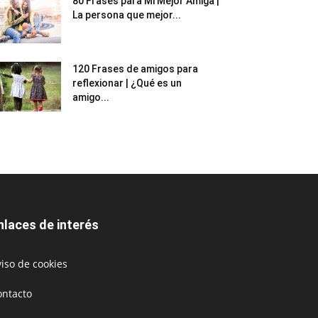
80 Frases para Mi Mejor Amiga |
La persona que mejor...
120 Frases de amigos para
reflexionar | ¿Qué es un
amigo...
nlaces de interés
iso de cookies
ontacto