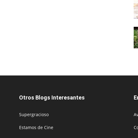
Otros Blogs Interesantes
E
Supergracioso
Av
Estamos de Cine
C