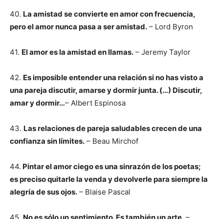
40.
La amistad se convierte en amor con frecuencia,
pero el amor nunca pasa a ser amistad.
– Lord Byron
41.
El amor es la amistad en llamas.
– Jeremy Taylor
42.
Es imposible entender una relación si no has visto a
una pareja discutir, amarse y dormir junta. (…) Discutir,
amar y dormir…
– Albert Espinosa
43.
Las relaciones de pareja saludables crecen de una
confianza sin límites.
– Beau Mirchof
44.
Pintar el amor ciego es una sinrazón de los poetas;
es preciso quitarle la venda y devolverle para siempre la
alegría de sus ojos.
– Blaise Pascal
45.
No es sólo un sentimiento. Es también un arte.
–