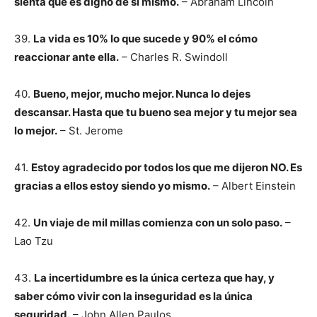
sienta que es digno de sí mismo.
– Abraham Lincoln
39.
La vida es 10% lo que sucede y 90% el cómo
reaccionar ante ella.
– Charles R. Swindoll
40.
Bueno, mejor, mucho mejor. Nunca lo dejes
descansar. Hasta que tu bueno sea mejor y tu mejor sea
lo mejor.
– St. Jerome
41.
Estoy agradecido por todos los que me dijeron NO. Es
gracias a ellos estoy siendo yo mismo.
– Albert Einstein
42.
Un viaje de mil millas comienza con un solo paso.
–
Lao Tzu
43.
La incertidumbre es la única certeza que hay, y
saber cómo vivir con la inseguridad es la única
seguridad.
– John Allen Paulos