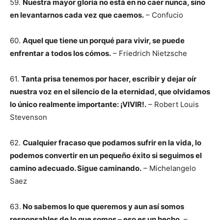
59.
Nuestra mayor gloria no está en no caer nunca, sino
en levantarnos cada vez que caemos.
– Confucio
60.
Aquel que tiene un porqué para vivir, se puede
enfrentar a todos los cómos.
– Friedrich Nietzsche
61.
Tanta prisa tenemos por hacer, escribir y dejar oír
nuestra voz en el silencio de la eternidad, que olvidamos
lo único realmente importante: ¡VIVIR!.
– Robert Louis
Stevenson
62.
Cualquier fracaso que podamos sufrir en la vida, lo
podemos convertir en un pequeño éxito si seguimos el
camino adecuado. Sigue caminando.
– Michelangelo
Saez
63.
No sabemos lo que queremos y aun así somos
responsables de lo que somos – eso es un hecho.
–