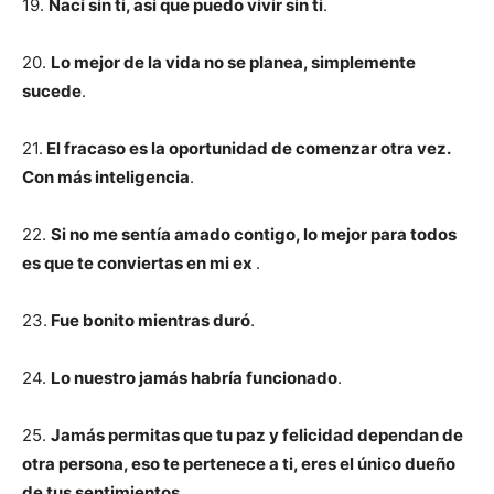
19.
Nací sin ti, así que puedo vivir sin ti
.
20.
Lo mejor de la vida no se planea, simplemente
sucede
.
21.
El fracaso es la oportunidad de comenzar otra vez.
Con más inteligencia
.
22.
Si no me sentía amado contigo, lo mejor para todos
es que te conviertas en mi ex
.
23.
Fue bonito mientras duró
.
24.
Lo nuestro jamás habría funcionado
.
25.
Jamás permitas que tu paz y felicidad dependan de
otra persona, eso te pertenece a ti, eres el único dueño
de tus sentimientos
.