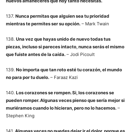
nuevos amaneceres que hoy tanto necesitas.
137.
Nunca permitas que alguien sea tu prioridad
mientras te permites ser su opción.
– Mark Twain
138.
Una vez que hayas unido de nuevo todas tus
piezas, incluso si pareces intacto, nunca serás el mismo
que fuiste antes de la caída.
– Jodi Picoult
139.
No importa que tan roto esté tu corazón, el mundo
no para por tu duelo.
– Faraaz Kazi
140.
Los corazones se rompen. Si, los corazones se
pueden romper. Algunas veces pienso que sería mejor si
muriéramos cuando lo hicieran, pero no lo hacemos.
–
Stephen King
141.
Algunas veces no puedes dejar ir el dolor, porque es