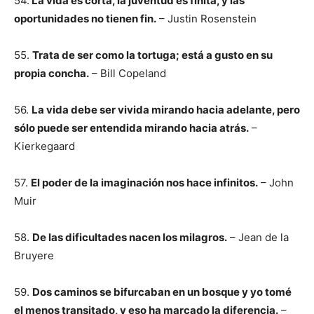
54.
La vida es corta, la juventud es finita, y las
oportunidades no tienen fin.
– Justin Rosenstein
55.
Trata de ser como la tortuga; está a gusto en su
propia concha.
– Bill Copeland
56.
La vida debe ser vivida mirando hacia adelante, pero
sólo puede ser entendida mirando hacia atrás.
–
Kierkegaard
57.
El poder de la imaginación nos hace infinitos.
– John
Muir
58.
De las dificultades nacen los milagros.
– Jean de la
Bruyere
59.
Dos caminos se bifurcaban en un bosque y yo tomé
el menos transitado, y eso ha marcado la diferencia.
–