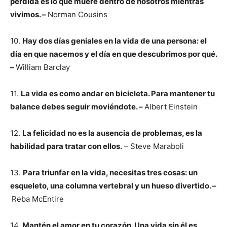
pérdida es lo que muere dentro de nosotros mientras
vivimos. –
Norman Cousins
10.
Hay dos días geniales en la vida de una persona: el
día en que nacemos y el día en que descubrimos por qué.
–
William Barclay
11.
La vida es como andar en bicicleta. Para mantener tu
balance debes seguir moviéndote. –
Albert Einstein
12.
La felicidad no es la ausencia de problemas, es la
habilidad para tratar con ellos.
– Steve Maraboli
13.
Para triunfar en la vida, necesitas tres cosas: un
esqueleto, una columna vertebral y un hueso divertido. –
Reba McEntire
14.
Mantén el amor en tu corazón. Una vida sin él es