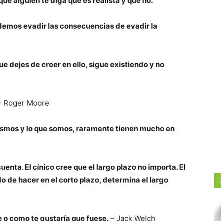
que alguien te diga qué es realista y qué no.
demos evadir las consecuencias de evadir la
ue dejes de creer en ello, sigue existiendo y no
 Roger Moore
ismos y lo que somos, raramente tienen mucho en
uenta. El cínico cree que el largo plazo no importa. El
do de hacer en el corto plazo, determina el largo
 o como te gustaría que fuese.
– Jack Welch