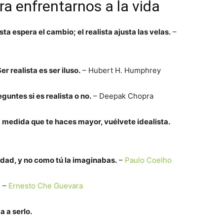
ra enfrentarnos a la vida
sta espera el cambio; el realista ajusta las velas.
–
er realista es ser iluso.
– Hubert H. Humphrey
untes si es realista o no.
– Deepak Chopra
; a medida que te haces mayor, vuélvete idealista.
idad, y no como tú la imaginabas.
–
Paulo Coelho
!
–
Ernesto Che Guevara
a a serlo.