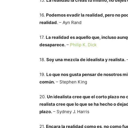
15.
La realidad la creas tú mismo, no dejes 
16.
Podemos evadir la realidad, pero no po
realidad
. – Ayn Rand
17.
La realidad es aquello que, incluso aunq
desaparece.
–
Philip K. Dick
18.
Soy una mezcla de idealista y realista.
–
19.
Lo que nos gusta pensar de nosotros m
común.
– Stephen King
20.
Un idealista cree que el corto plazo no c
realista cree que lo que se ha hecho o deja
plazo.
– Sydney J. Harris
21.
Encara la realidad como es, no como fue