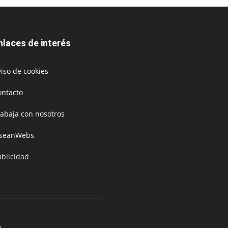
nlaces de interés
iso de cookies
ontacto
rabaja con nosotros
oseanWebs
ublicidad