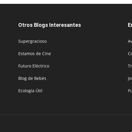
Otros Blogs Interesantes
E
Supergracioso
Av
Estamos de Cine
C
Futuro Eléctrico
T
Blog de Bebés
J
Ecología Útil
P