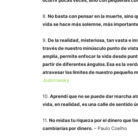
ocurrir pocas veces, sino con pequeñas cos
8.
No basta con pensar en la muerte, sino 
vida se hace más solemne, más importante
9.
De la realidad, misteriosa, tan vasta e im
través de nuestro minúsculo punto de vista.
amplia, permite enfocar la vida desde punto
partir de diferentes ángulos. Esa es la ver
atravesar los límites de nuestro pequeño m
Jodorowsky
10.
Aprendí que no se puede dar marcha atrás
vida, en realidad, es una calle de sentido ú
11.
No midas tu riqueza por el dinero que ti
cambiarías por dinero.
– Paulo Coelho