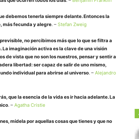
as que ocurren todos los días
. –
Benjamin Franklin
que debemos tenerla siempre delante. Entonces la
, más fecunda y alegre
. –
Stefan Zweig
previsible, no percibimos más que lo que se filtra a
 La imaginación activa es la clave de una visión
s de vista que no son los nuestros, pensar y sentir a
dadera libertad: ser capaz de salir de uno mismo,
undo individual para abrirse al universo
. –
Alejandro
, que la esencia de la vida es ir hacia adelante. La
nico
. –
Agatha Cristie
enes, mídela por aquellas cosas que tienes y que no