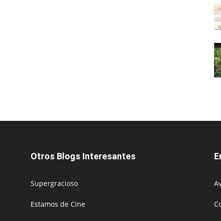
Otros Blogs Interesantes
E
Supergracioso
Av
Estamos de Cine
C