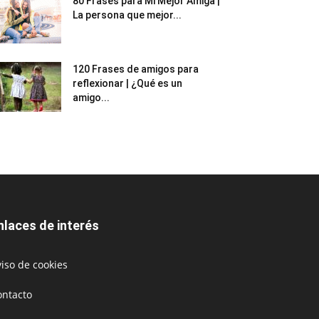
80 Frases para Mi Mejor Amiga |
La persona que mejor...
120 Frases de amigos para
reflexionar | ¿Qué es un
amigo...
nlaces de interés
iso de cookies
ontacto