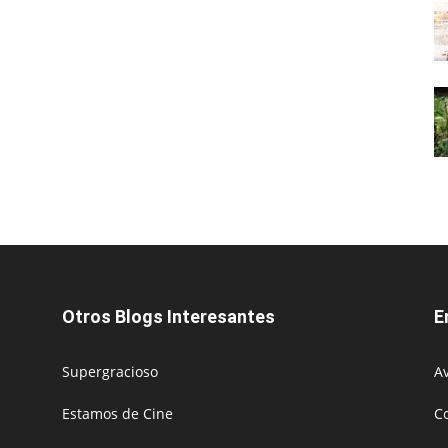
Otros Blogs Interesantes
E
Supergracioso
Av
Estamos de Cine
C