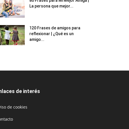
80 Frases para Mi Mejor Amiga |
La persona que mejor...
120 Frases de amigos para
reflexionar | ¿Qué es un
amigo...
nlaces de interés
iso de cookies
ontacto