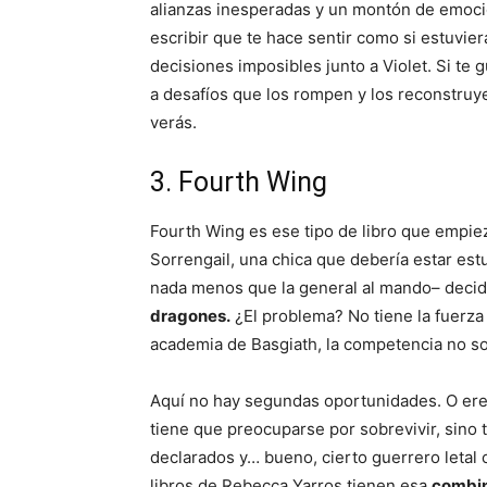
alianzas inesperadas y un montón de emoci
escribir que te hace sentir como si estuvie
decisiones imposibles junto a Violet. Si te 
a desafíos que los rompen y los reconstruye
verás.
3. Fourth Wing
Fourth Wing es ese tipo de libro que empieza
Sorrengail, una chica que debería estar est
nada menos que la general al mando– deci
dragones.
¿El problema? No tiene la fuerza 
academia de Basgiath, la competencia no sol
Aquí no hay segundas oportunidades. O eres
tiene que preocuparse por sobrevivir, sino 
declarados y… bueno, cierto guerrero letal 
libros de Rebecca Yarros tienen esa
combin