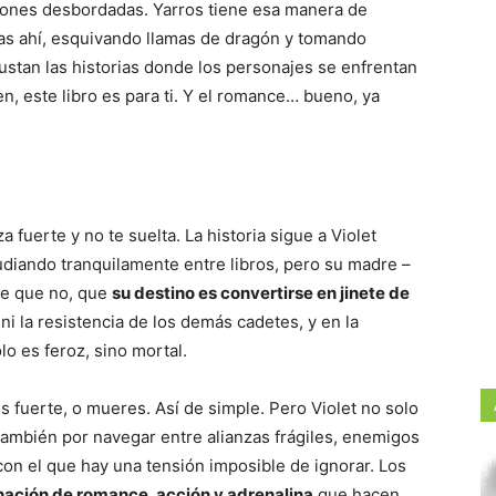
ones desbordadas. Yarros tiene esa manera de
ras ahí, esquivando llamas de dragón y tomando
gustan las historias donde los personajes se enfrentan
n, este libro es para ti. Y el romance… bueno, ya
 fuerte y no te suelta. La historia sigue a Violet
udiando tranquilamente entre libros, pero su madre –
de que no, que
su destino es convertirse en jinete de
ni la resistencia de los demás cadetes, y en la
o es feroz, sino mortal.
 fuerte, o mueres. Así de simple. Pero Violet no solo
también por navegar entre alianzas frágiles, enemigos
con el que hay una tensión imposible de ignorar. Los
ación de romance, acción y adrenalina
que hacen