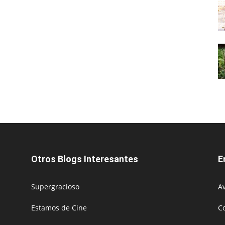
Otros Blogs Interesantes
E
Supergracioso
Av
Estamos de Cine
C