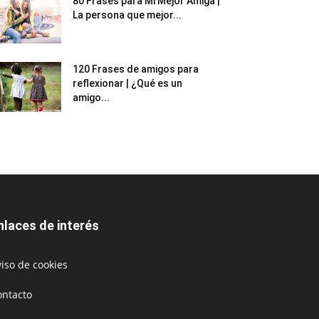
80 Frases para Mi Mejor Amiga |
La persona que mejor...
120 Frases de amigos para
reflexionar | ¿Qué es un
amigo...
nlaces de interés
iso de cookies
ontacto