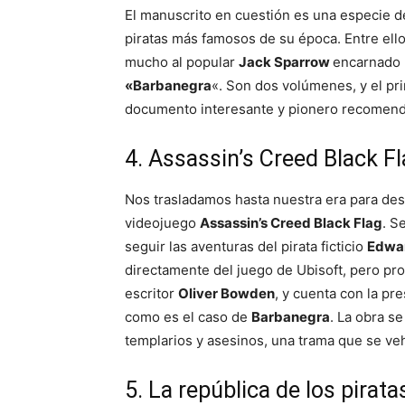
El manuscrito en cuestión es una especie de
piratas más famosos de su época. Entre ell
mucho al popular
Jack Sparrow
encarnado 
«Barbanegra
«. Son dos volúmenes, y el pr
documento interesante y pionero recomenda
4. Assassin’s Creed Black F
Nos trasladamos hasta nuestra era para desc
videojuego
Assassin’s Creed Black Flag
. S
seguir las aventuras del pirata ficticio
Edwa
directamente del juego de Ubisoft, pero prof
escritor
Oliver Bowden
, y cuenta con la p
como es el caso de
Barbanegra
. La obra se
templarios y asesinos, una trama que se veh
5. La república de los pirata