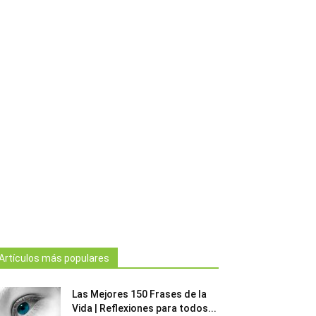
Artículos más populares
Las Mejores 150 Frases de la
Vida | Reflexiones para todos...