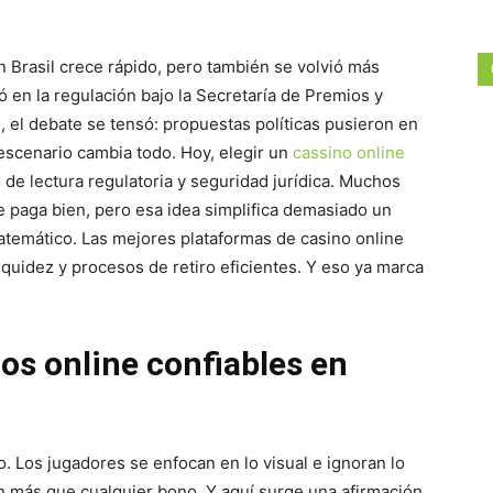
n Brasil crece rápido, pero también se volvió más
 en la regulación bajo la Secretaría de Premios y
 el debate se tensó: propuestas políticas pusieron en
 escenario cambia todo. Hoy, elegir un
cassino online
 de lectura regulatoria y seguridad jurídica. Muchos
 paga bien, pero esa idea simplifica demasiado un
atemático. Las mejores plataformas de casino online
quidez y procesos de retiro eficientes. Y eso ya marca
os online confiables en
o. Los jugadores se enfocan en lo visual e ignoran lo
san más que cualquier bono. Y aquí surge una afirmación