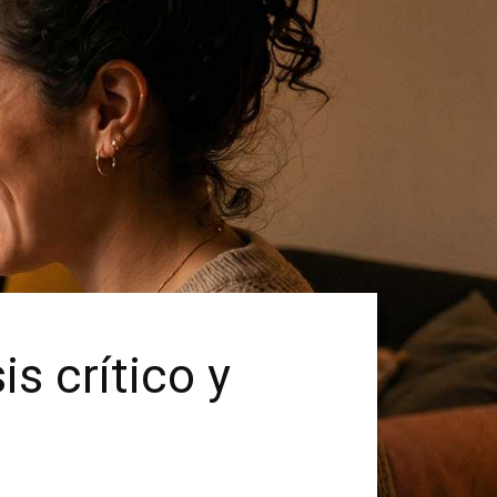
is crítico y