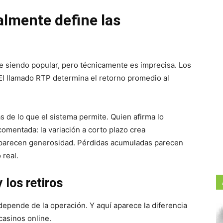
almente define las
e siendo popular, pero técnicamente es imprecisa. Los
. El llamado RTP determina el retorno promedio al
 de lo que el sistema permite. Quien afirma lo
comentada: la variación a corto plazo crea
 parecen generosidad. Pérdidas acumuladas parecen
 real.
los retiros
depende de la operación. Y aquí aparece la diferencia
casinos online.