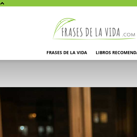
Frases
de
la
vida
FRASES DE LA VIDA
LIBROS RECOMEN