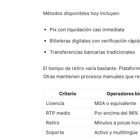
Métodos disponibles hoy incluyen:
Pix con liquidación casi inmediata
Billeteras digitales con verificación rápid
Transferencias bancarias tradicionales
El tiempo de retiro varía bastante. Platafor
Otras mantienen procesos manuales que ret
Criterio
Operadores bi
Licencia
MGA o equivalente
RTP medio
Por encima del 96%
Retiro
Minutos a pocas hor
Soporte
Activo y multilingüe