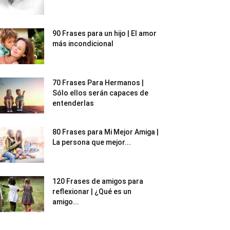
90 Frases para un hijo | El amor
más incondicional
70 Frases Para Hermanos |
Sólo ellos serán capaces de
entenderlas
80 Frases para Mi Mejor Amiga |
La persona que mejor...
120 Frases de amigos para
reflexionar | ¿Qué es un
amigo...