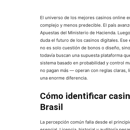
El universo de los mejores casinos online e
complejo y menos predecible. El país avanzó
Apuestas del Ministerio de Hacienda. Luego,
duda el futuro de los casinos digitales. Ese
no es solo cuestión de bonos o diseño, sino
todavía buscan una supuesta plataforma que
sistema basado en probabilidad y control m
no pagan más — operan con reglas claras, li
una enorme diferencia.
Cómo identificar casin
Brasil
La percepción común falla desde el principi
esencial. Licencia, historial y auditoría pe