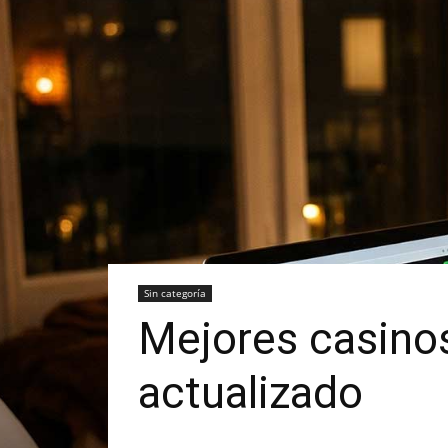
Sin categoría
Mejores casinos 
actualizado