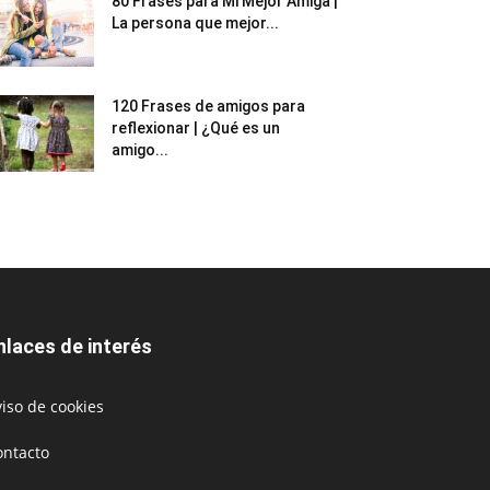
80 Frases para Mi Mejor Amiga |
La persona que mejor...
120 Frases de amigos para
reflexionar | ¿Qué es un
amigo...
nlaces de interés
iso de cookies
ontacto