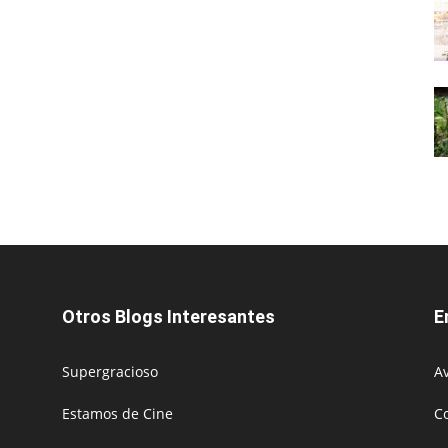
Otros Blogs Interesantes
E
Supergracioso
Av
Estamos de Cine
C