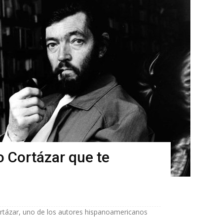
o Cortázar que te
ortázar, uno de los autores hispanoamericanos