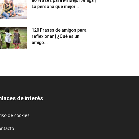
80 Frases para Mi Mejor Amiga |
La persona que mejor...
120 Frases de amigos para
reflexionar | ¿Qué es un
amigo...
nlaces de interés
iso de cookies
ontacto