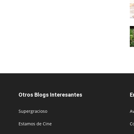
Otros Blogs Interesantes
E
Supergracioso
Av
Estamos de Cine
C