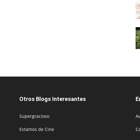
Otros Blogs Interesantes
E
Supergracioso
Av
Estamos de Cine
C