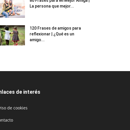
80 Frases para Mi Mejor Amiga |
La persona que mejor...
120 Frases de amigos para
reflexionar | ¿Qué es un
amigo...
nlaces de interés
iso de cookies
ontacto