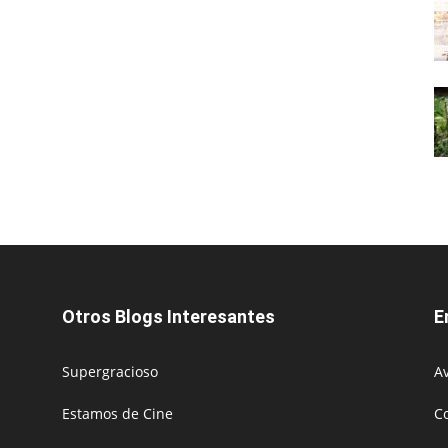
Otros Blogs Interesantes
E
Supergracioso
Av
Estamos de Cine
C