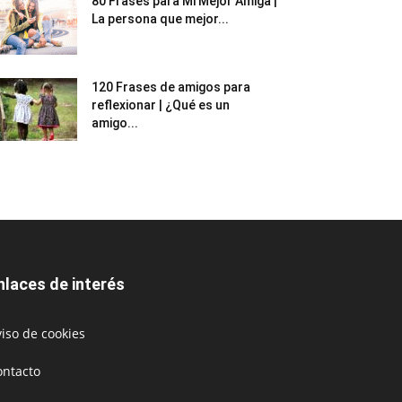
80 Frases para Mi Mejor Amiga |
La persona que mejor...
120 Frases de amigos para
reflexionar | ¿Qué es un
amigo...
nlaces de interés
iso de cookies
ontacto