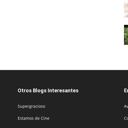
Otros Blogs Interesantes
E
Supergracioso
Av
Estamos de Cine
C