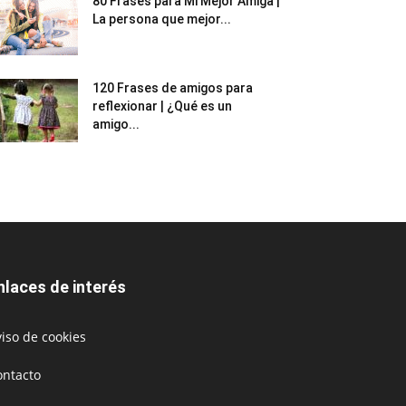
80 Frases para Mi Mejor Amiga |
La persona que mejor...
120 Frases de amigos para
reflexionar | ¿Qué es un
amigo...
nlaces de interés
iso de cookies
ontacto