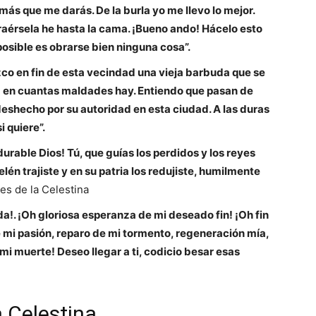
ás que me darás. De la burla yo me llevo lo mejor.
traérsela he hasta la cama. ¡Bueno ando! Hácelo esto
osible es obrarse bien ninguna cosa”.
ozco en fin de esta vecindad una vieja barbuda que se
az en cuantas maldades hay. Entiendo que pasan de
deshecho por su autoridad en esta ciudad. A las duras
i quiere”.
urable Dios! Tú, que guías los perdidos y los reyes
elén trajiste y en su patria los redujiste, humilmente
es de la Celestina
da!. ¡Oh gloriosa esperanza de mi deseado fin! ¡Oh fin
 mi pasión, reparo de mi tormento, regeneración mía,
 mi muerte! Deseo llegar a ti, codicio besar esas
a Celestina