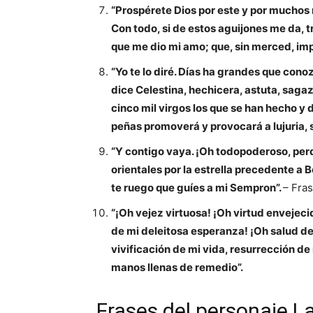
“Prospérete Dios por este y por muchos m
Con todo, si de estos aguijones me da, 
que me dio mi amo; que, sin merced, imp
“Yo te lo diré. Días ha grandes que con
dice Celestina, hechicera, astuta, sag
cinco mil virgos los que se han hecho y 
peñas promoverá y provocará a lujuria, s
“Y contigo vaya. ¡Oh todopoderoso, perd
orientales por la estrella precedente a B
te ruego que guíes a mi Sempron”.
– Fras
“¡Oh vejez virtuosa! ¡Oh virtud envejeci
de mi deleitosa esperanza! ¡Oh salud de
vivificación de mi vida, resurrección de
manos llenas de remedio”.
Frases del personaje L