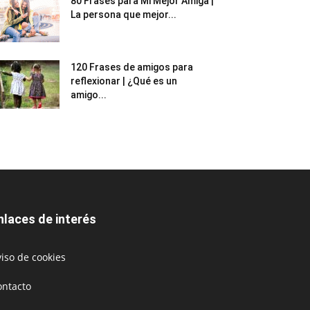
80 Frases para Mi Mejor Amiga |
La persona que mejor...
120 Frases de amigos para
reflexionar | ¿Qué es un
amigo...
nlaces de interés
iso de cookies
ontacto