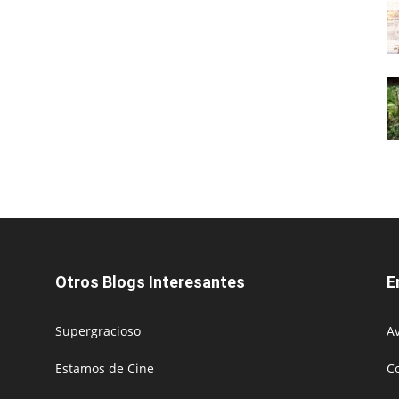
Otros Blogs Interesantes
E
Supergracioso
Av
Estamos de Cine
C