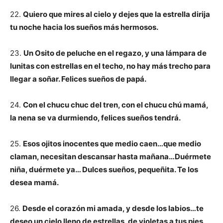
22.
Quiero que mires al cielo y dejes que la estrella dirija
tu noche hacia los sueños más hermosos.
23.
Un Osito de peluche en el regazo, y una lámpara de
lunitas con estrellas en el techo, no hay más trecho para
llegar a soñar. Felices sueños de papá.
24.
Con el chucu chuc del tren, con el chucu chú mamá,
la nena se va durmiendo, felices sueños tendrá.
25.
Esos ojitos inocentes que medio caen…que medio
claman, necesitan descansar hasta mañana…Duérmete
niña, duérmete ya… Dulces sueños, pequeñita. Te los
desea mamá.
26.
Desde el corazón mi amada, y desde los labios…te
deseo un cielo lleno de estrellas, de violetas a tus pies