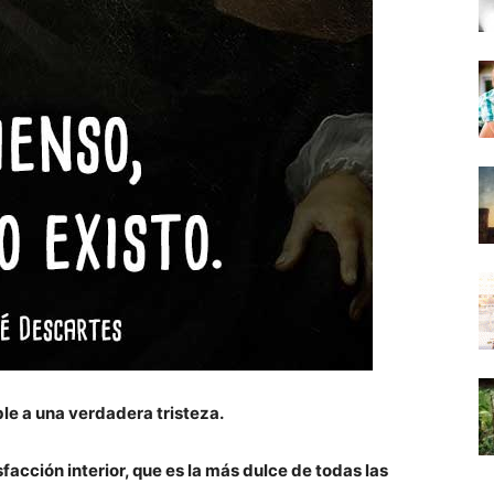
ble a una verdadera tristeza.
acción interior, que es la más dulce de todas las