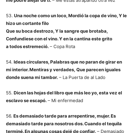
me podré alejar de ti.
– Me estás atrapando otra vez
53.
Una noche como un loco, Mordió la copa de vino, Y le
hizo un cortante filo
Que su boca destrozo, Y la sangre que brotaba,
Confundiese con el vino. Y en la cantina este grito
a todos estremeció.
– Copa Rota
54.
Ideas circulares, Palabras que no paran de girar en
mi interior. Mentiras y verdades,
Que parecen iguales
donde suena mi tambor.
– La Puerta de al Lado
55.
Dicen las hojas del libro que más leo yo, esta vez el
esclavo se escapó.
– Mi enfermedad
56.
Es demasiado tarde para arrepentirse, mujer. Es
demasiado tarde para nosotros dos. Cuando el tequila
terminé. En algunas cosas dejé de confiar.
– Demasiado