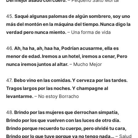
Del mejor asado con cuero.
– Pequeño Salto Mortal
45.
Saqué algunas palomas de algún sombrero, soy uno
más del montón en la máquina del tiempo. Nunca digo la
verdad pero nunca miento.
– Una forma de vida
46.
Ah, ha ha, ah, haa ha, Podrían acusarme, ella es
menor de edad. Iremos a un hotel, iremos a cenar, Pero
nunca iremos juntos al altar.
– Mucho Mejor
47.
Bebo vino en las comidas. Y cerveza por las tardes.
Tragos largos por las noches.
Y champagne al
levantarme.
– No estoy Borracho
48.
Brindo por las mujeres que derrochan simpatía,
Brindo por los que vuelven con las luces de otro día.
Brindo porque recuerdo tu cuerpo, pero olvidé tu cara,
Brindo por lo que tuve porque ya no tengo nada…
– Salud