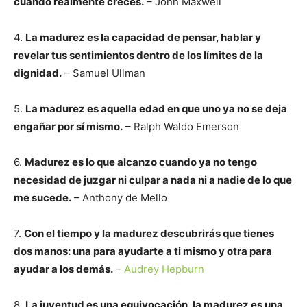
cuando realmente creces.
– John Maxwell
4.
La madurez es la capacidad de pensar, hablar y
revelar tus sentimientos dentro de los límites de la
dignidad.
– Samuel Ullman
5.
La madurez es aquella edad en que uno ya no se deja
engañar por sí mismo.
– Ralph Waldo Emerson
6.
Madurez es lo que alcanzo cuando ya no tengo
necesidad de juzgar ni culpar a nada ni a nadie de lo que
me sucede.
– Anthony de Mello
7.
Con el tiempo y la madurez descubrirás que tienes
dos manos: una para ayudarte a ti mismo y otra para
ayudar a los demás.
–
Audrey Hepburn
8.
La juventud es una equivocación, la madurez es una