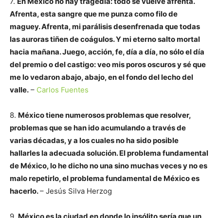
7.
En México no hay tragedia: todo se vuelve afrenta.
Afrenta, esta sangre que me punza como filo de
maguey. Afrenta, mi parálisis desenfrenada que todas
las auroras tiñen de coágulos. Y mi eterno salto mortal
hacia mañana. Juego, acción, fe, día a día, no sólo el día
del premio o del castigo: veo mis poros oscuros y sé que
me lo vedaron abajo, abajo, en el fondo del lecho del
valle.
–
Carlos Fuentes
8.
México tiene numerosos problemas que resolver,
problemas que se han ido acumulando a través de
varias décadas, y a los cuales no ha sido posible
hallarles la adecuada solución. El problema fundamental
de México, lo he dicho no una sino muchas veces y no es
malo repetirlo, el problema fundamental de México es
hacerlo.
– Jesús Silva Herzog
9.
México es la ciudad en donde lo insólito sería que un