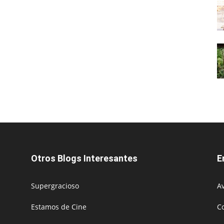
Otros Blogs Interesantes
E
Supergracioso
Av
Estamos de Cine
C