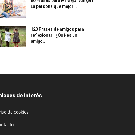
80 Frases para Mi Mejor Amiga |
La persona que mejor...
120 Frases de amigos para
reflexionar | ¿Qué es un
amigo...
nlaces de interés
iso de cookies
ontacto