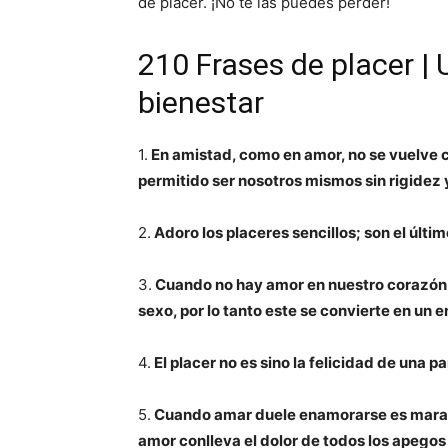
de placer. ¡No te las puedes perder!
210 Frases de placer |
bienestar
1.
En amistad, como en amor, no se vuelve c
permitido ser nosotros mismos sin rigidez y
2.
Adoro los placeres sencillos; son el últ
3.
Cuando no hay amor en nuestro corazón, s
sexo, por lo tanto este se convierte en un
4.
El placer no es sino la felicidad de una p
5.
Cuando amar duele enamorarse es maravil
amor conlleva el dolor de todos los apego