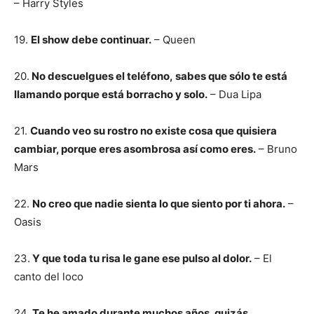
– Harry Styles
19.
El show debe continuar.
– Queen
20.
No descuelgues el teléfono, sabes que sólo te está
llamando porque está borracho y solo.
– Dua Lipa
21.
Cuando veo su rostro no existe cosa que quisiera
cambiar, porque eres asombrosa así como eres.
– Bruno
Mars
22.
No creo que nadie sienta lo que siento por ti ahora.
–
Oasis
23.
Y que toda tu risa le gane ese pulso al dolor.
– El
canto del loco
24.
Te he amado durante muchos años, quizás