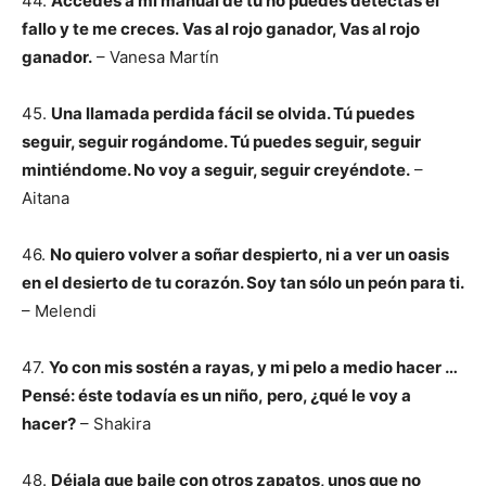
44.
Accedes a mi manual de tú no puedes detectas el
fallo y te me creces.
Vas al rojo ganador, Vas al rojo
ganador.
– Vanesa Martín
45.
Una llamada perdida fácil se olvida. Tú puedes
seguir, seguir rogándome. Tú puedes seguir, seguir
mintiéndome. No voy a seguir, seguir creyéndote.
–
Aitana
46.
No quiero volver a soñar despierto, ni a ver un oasis
en el desierto de tu corazón. Soy tan sólo un peón para ti.
– Melendi
47.
Yo con mis sostén a rayas, y mi pelo a medio hacer …
Pensé: éste todavía es un niño,
pero, ¿qué le voy a
hacer?
– Shakira
48.
Déjala que baile con otros zapatos, unos que no