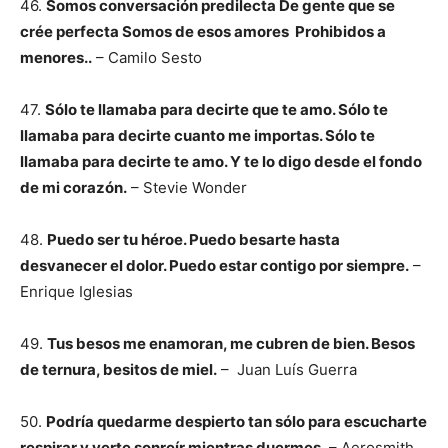
46.
Somos conversación predilecta De gente que se
crée perfecta Somos de esos amores
Prohibidos a
menores..
– Camilo Sesto
47.
Sólo te llamaba para decirte que te amo. Sólo te
llamaba para decirte cuanto me importas. Sólo te
llamaba para decirte te amo. Y te lo digo desde el fondo
de mi corazón.
– Stevie Wonder
48.
Puedo ser tu héroe. Puedo besarte hasta
desvanecer el dolor. Puedo estar contigo por siempre.
–
Enrique Iglesias
49.
Tus besos me enamoran, me cubren de bien. Besos
de ternura, besitos de miel.
– Juan Luís Guerra
50.
Podría quedarme despierto tan sólo para escucharte
respirar y verte sonreír mientras duermes.
– Aerosmith