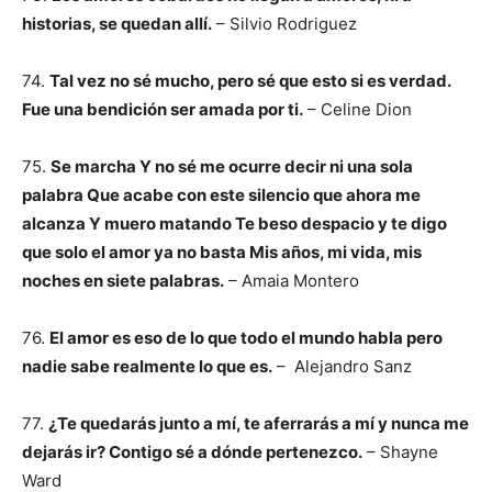
historias, se quedan allí.
– Silvio Rodriguez
74.
Tal vez no sé mucho, pero sé que esto si es verdad.
Fue una bendición ser amada por ti.
– Celine Dion
75.
Se marcha Y no sé me ocurre decir ni una sola
palabra Que acabe con este silencio que ahora me
alcanza Y muero matando Te beso despacio y te digo
que solo el amor ya no basta Mis años, mi vida, mis
noches en siete palabras.
– Amaia Montero
76.
El amor es eso de lo que todo el mundo habla pero
nadie sabe realmente lo que es.
– Alejandro Sanz
77.
¿Te quedarás junto a mí, te aferrarás a mí y nunca me
dejarás ir? Contigo sé a dónde pertenezco.
– Shayne
Ward