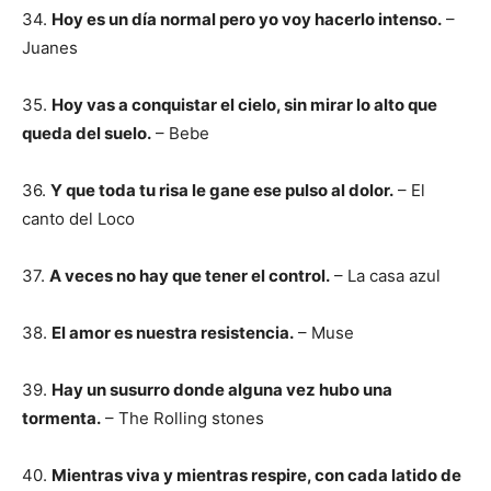
34.
Hoy es un día normal pero yo voy hacerlo intenso.
–
Juanes
35.
Hoy vas a conquistar el cielo, sin mirar lo alto que
queda del suelo.
– Bebe
36.
Y que toda tu risa le gane ese pulso al dolor.
– El
canto del Loco
37.
A veces no hay que tener el control.
– La casa azul
38.
El amor es nuestra resistencia.
– Muse
39.
Hay un susurro donde alguna vez hubo una
tormenta.
– The Rolling stones
40.
Mientras viva y mientras respire, con cada latido de