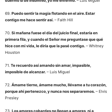
duermo sí de insomnio, yo me enfermo.
– Luis Miguel
69.
Puedo sentir la magia flotando en el aire. Estar
contigo me hace sentir así.
– Faith Hill
70.
Si mañana fuese el día del juicio final, estaría en
primera fila, y cuando el Señor me preguntase que qué
hice con mi vida, le diría que la pasé contigo.
– Whitney
Houston
71.
Te recuerdo así amando sin amar, impasible,
imposible de alcanzar.
– Luis Miguel
72.
Ámame tierno, ámame mucho, llévame a tu corazón,
porque ahí pertenezco, y nunca nos separaremos.
– Elvis
Presley
73.
Los amores cobardes no llegan a amores, ni a