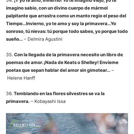
34.
¡Y yo te amo, invierno! Yo te imagino viejo, yo te
imagino sabio, con un divino cuerpo de mármol
palpitante que arrastra como un manto regio el peso del
Tiempo…Invierno, yo te amo y soy la primavera…Yo
sonroso, tú nievas: tú porque todo sabes, yo porque todo
sueño…
– Delmira Agustini
35.
Con la llegada de la primavera necesito un libro de
poemas de amor. ¡Nada de Keats o Shelley! Envíeme
poetas que sepan hablar del amor sin gimotear…
–
Helene Hanff
36.
Temblando en las flores silvestres se va la
primavera.
– Kobayashi Issa