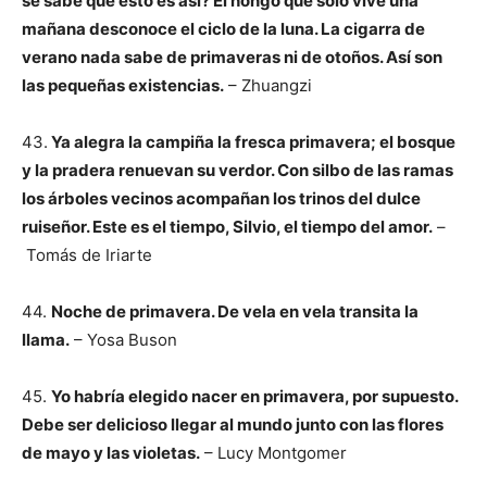
se sabe que esto es así? El hongo que sólo vive una
mañana desconoce el ciclo de la luna. La cigarra de
verano nada sabe de primaveras ni de otoños. Así son
las pequeñas existencias.
– Zhuangzi
43.
Ya alegra la campiña la fresca primavera; el bosque
y la pradera renuevan su verdor. Con silbo de las ramas
los árboles vecinos acompañan los trinos del dulce
ruiseñor. Este es el tiempo, Silvio, el tiempo del amor.
–
Tomás de Iriarte
44.
Noche de primavera. De vela en vela transita la
llama.
– Yosa Buson
45.
Yo habría elegido nacer en primavera, por supuesto.
Debe ser delicioso llegar al mundo junto con las flores
de mayo y las violetas.
– Lucy Montgomer