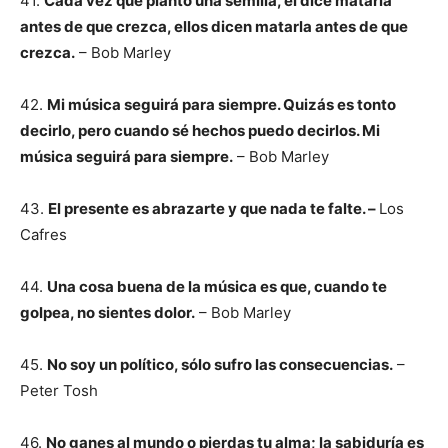
41.
Cada vez que planto una semilla, el dice matarla
antes de que crezca, ellos dicen matarla antes de que
crezca.
– Bob Marley
42.
Mi música seguirá para siempre. Quizás es tonto
decirlo, pero cuando sé hechos puedo decirlos. Mi
música seguirá para siempre.
– Bob Marley
43.
El presente es abrazarte y que nada te falte. –
Los
Cafres
44.
Una cosa buena de la música es que, cuando te
golpea, no sientes dolor.
– Bob Marley
45.
No soy un político, sólo sufro las consecuencias.
–
Peter Tosh
46.
No ganes al mundo o pierdas tu alma; la sabiduría es