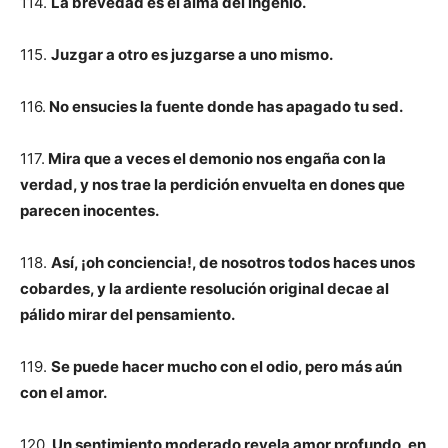
114.
La brevedad es el alma del ingenio.
115.
Juzgar a otro es juzgarse a uno mismo.
116.
No ensucies la fuente donde has apagado tu sed.
117.
Mira que a veces el demonio nos engaña con la
verdad, y nos trae la perdición envuelta en dones que
parecen inocentes.
118.
Así, ¡oh conciencia!, de nosotros todos haces unos
cobardes, y la ardiente resolución original decae al
pálido mirar del pensamiento.
119.
Se puede hacer mucho con el odio, pero más aún
con el amor.
120.
Un sentimiento moderado revela amor profundo, en