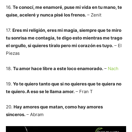
16.
Te conocí, me enamoré, puse mi vida en tu mano, te
quise, aceleré y nunca pisé los frenos.
– Zenit
17.
Eres mi religión, eres mi magia, siempre que te miro
tu sonrisa me contagia, te digo esto mientras me trago
el orgullo, si quieres tíralo pero mi corazón es tuyo.
– El
Piezas
18.
Tu amor hace libre a este loco enamorado.
–
Nach
19.
Yo te quiero tanto que si no quieres que te quiera no
te quiero. A eso se le llama amor.
– Fran T
20.
Hay amores que matan, como hay amores
sinceros.
– Abram