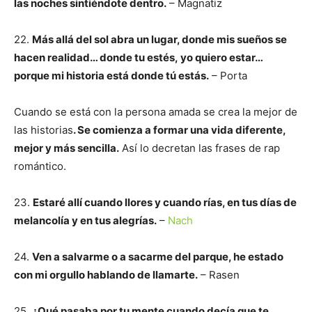
las noches sintiéndote dentro.
– Magnatiz
22.
Más allá del sol abra un lugar, donde mis sueños se
hacen realidad… donde tu estés, yo quiero estar…
porque mi historia está donde tú estás.
– Porta
Cuando se está con la persona amada se crea la mejor de
las historias
. Se comienza a formar una vida diferente,
mejor y más sencilla.
Así lo decretan las frases de rap
romántico.
23.
Estaré allí cuando llores y cuando rías, en tus días de
melancolía y en tus alegrías.
–
Nach
24.
Ven a salvarme o a sacarme del parque, he estado
con mi orgullo hablando de llamarte.
– Rasen
25.
¿Qué pasaba por tu mente cuando decía que te