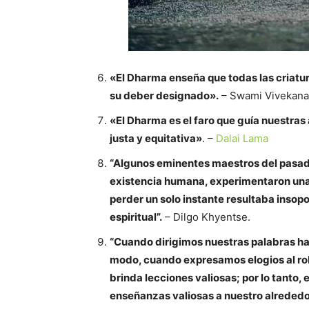
«El Dharma enseña que todas las criatur
su deber designado».
– Swami Vivekan
«El Dharma es el faro que guía nuestra
justa y equitativa»
. –
Dalai Lama
“Algunos eminentes maestros del pasado,
existencia humana, experimentaron una 
perder un solo instante resultaba insopo
espiritual”.
– Dilgo Khyentse.
“Cuando dirigimos nuestras palabras hac
modo, cuando expresamos elogios al rob
brinda lecciones valiosas; por lo tanto,
enseñanzas valiosas a nuestro alrededo