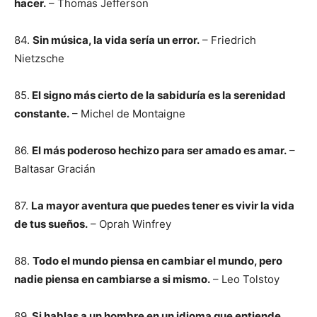
hacer.
– Thomas Jefferson
84.
Sin música, la vida sería un error.
– Friedrich
Nietzsche
85.
El signo más cierto de la sabiduría es la serenidad
constante.
– Michel de Montaigne
86.
El más poderoso hechizo para ser amado es amar.
–
Baltasar Gracián
87.
La mayor aventura que puedes tener es vivir la vida
de tus sueños.
– Oprah Winfrey
88.
Todo el mundo piensa en cambiar el mundo, pero
nadie piensa en cambiarse a si mismo.
– Leo Tolstoy
89.
Si hablas a un hombre en un idioma que entiende,