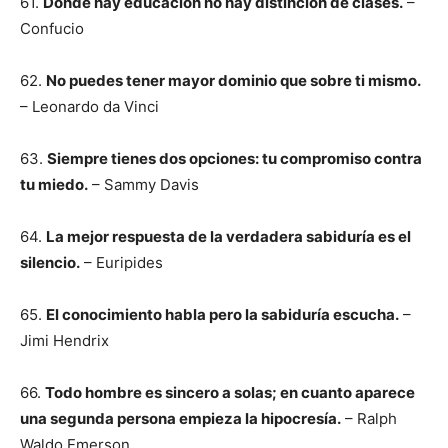
61.
Donde hay educación no hay distinción de clases.
–
Confucio
62.
No puedes tener mayor dominio que sobre ti mismo.
– Leonardo da Vinci
63.
Siempre tienes dos opciones: tu compromiso contra
tu miedo.
– Sammy Davis
64.
La mejor respuesta de la verdadera sabiduría es el
silencio.
– Euripides
65.
El conocimiento habla pero la sabiduría escucha.
–
Jimi Hendrix
66.
Todo hombre es sincero a solas; en cuanto aparece
una segunda persona empieza la hipocresía.
– Ralph
Waldo Emerson