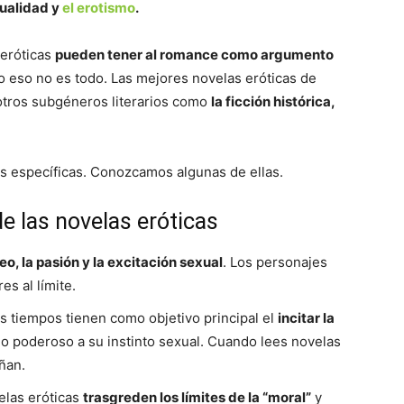
xualidad y
el erotismo
.
 eróticas
pueden tener al romance como argumento
ero eso no es todo. Las mejores novelas eróticas de
otros subgéneros literarios como
la ficción histórica,
as específicas. Conozcamos algunas de ellas.
de las novelas eróticas
eo, la pasión y la excitación sexual
. Los personajes
es al límite.
s tiempos tienen como objetivo principal el
incitar la
o poderoso a su instinto sexual. Cuando lees novelas
ñan.
velas eróticas
trasgreden los límites de la “moral”
y