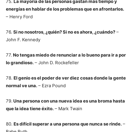
75.
La mayoría de las personas gastan más tiempo y
energías en hablar de los problemas que en afrontarlos.
– Henry Ford
76.
Si no nosotros, ¿quién? Si no es ahora, ¿cuándo?
–
John F. Kennedy
77.
No tengas miedo de renunciar a lo bueno para ir a por
lo grandioso.
– John D. Rockefeller
78.
El genio es el poder de ver diez cosas donde la gente
normal ve una.
– Ezra Pound
79.
Una persona con una nueva idea es una broma hasta
que la idea tiene éxito.
– Mark Twain
80.
Es difícil superar a una persona que nunca se rinde.
–
Babe Ruth