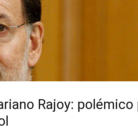
riano Rajoy: polémico 
ol