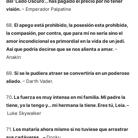
del ‘Lado Oscuro’… has pagado el precio por no tener
visión.
– Emperador Palpatine
68.
El apego está prohibido, la posesión esta prohibida,
la compasión, por contra, que para mí no sería sino el
amor incondicional es primordial en la vida de un jedi.
Así que podría decirse que se nos alienta a amar.
–
Anakin
69.
Si se le pudiera atraer se convertiría en un poderoso
aliado.
– Darth Vader.
70
. La fuerza es muy intensa en mi familia. Mi padre la
tiene, yo la tengo y… mi hermana la tiene. Eres tú, Leia. –
Luke Skywalker
71.
Los mataría ahora mismo si no tuviese que arrastrar
sus cadáveres… –
Dooku