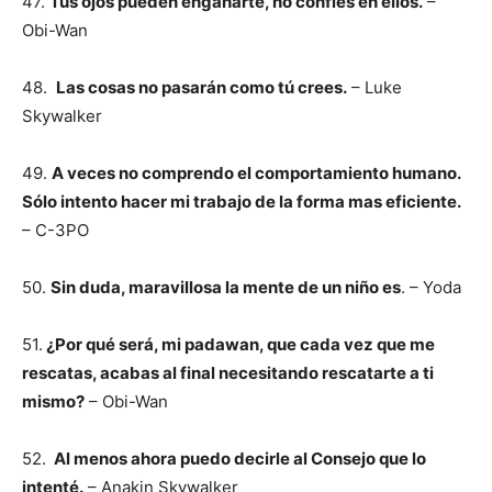
47.
Tus ojos pueden engañarte, no confíes en ellos.
–
Obi-Wan
48.
Las cosas no pasarán como tú crees.
– Luke
Skywalker
49.
A veces no comprendo el comportamiento humano.
Sólo intento hacer mi trabajo de la forma mas eficiente.
– C-3PO
50.
Sin duda, maravillosa la mente de un niño es
. – Yoda
51.
¿Por qué será, mi padawan, que cada vez que me
rescatas, acabas al final necesitando rescatarte a ti
mismo?
– Obi-Wan
52.
Al menos ahora puedo decirle al Consejo que lo
intenté.
– Anakin Skywalker