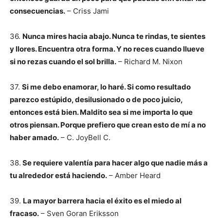
consecuencias.
– Criss Jami
36.
Nunca mires hacia abajo. Nunca te rindas, te sientes
y llores. Encuentra otra forma. Y no reces cuando llueve
si no rezas cuando el sol brilla.
– Richard M. Nixon
37.
Si me debo enamorar, lo haré. Si como resultado
parezco estúpido, desilusionado o de poco juicio,
entonces está bien. Maldito sea si me importa lo que
otros piensan. Porque prefiero que crean esto de mí a no
haber amado.
– C. JoyBell C.
38.
Se requiere valentía para hacer algo que nadie más a
tu alrededor está haciendo.
– Amber Heard
39.
La mayor barrera hacia el éxito es el miedo al
fracaso.
– Sven Goran Eriksson